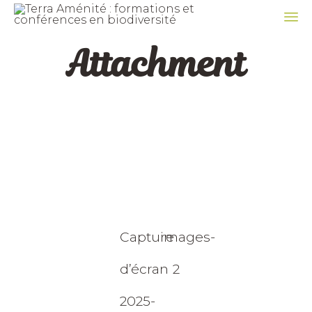
Sk
Attachment
to
co
Capture
images-
d’écran
2
2025-