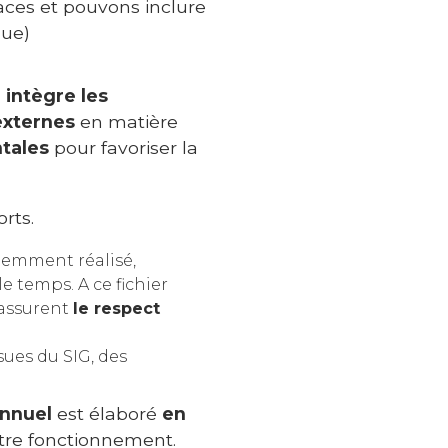
ces et pouvons inclure
que)
n
intègre les
externes
en matière
tales
pour favoriser la
rts.
demment réalisé,
e temps. A ce fichier
 assurent
le respect
sues du SIG, des
annuel
est élaboré
en
tre fonctionnement.