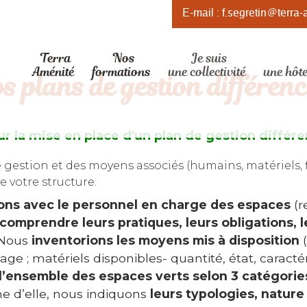
E-mail :
f.segretin@terra-
Terra
Nos
Je suis
Aménité
formations
une collectivité
une hôte
s plans de gestion différenc
 la mise en place d'un plan de gestion différ
 gestion et des moyens associés (humains, matériels, 
 votre structure.
ns avec le personnel en charge des espaces
(r
comprendre leurs pratiques, leurs obligations, l
 Nous
inventorions les moyens mis à disposition
(
age ; matériels disponibles- quantité, état, caracté
l’ensemble des espaces verts selon 3 catégorie
e d’elle, nous indiquons
leurs typologies, nature