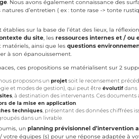
age
. Nous avons également connaissance des surfa
 natures d’entretien ( ex : tonte rase -> tonte rusti
établies sur la base de l’état des lieux, la réflexio
contexte du site
, les
ressources internes et / ou 
matériels, ainsi que les
questions environnemen
buer à son épanouissement.
aces, ces propositions se matérialisent sur 2 suppo
, nous proposons un
projet
soit le recensement précé
logie et modes de gestion), qui peut être
évolutif
dans l
sites
, à destination des intervenants. Ces documents
ors de la mise en application
.
ches techniques
, présentant des données chiffrées is
regroupés dans un livrable.
soumis, un
planning prévisionnel d’intervention 
/ votre équipes (s) pour une réponse adaptée à vo