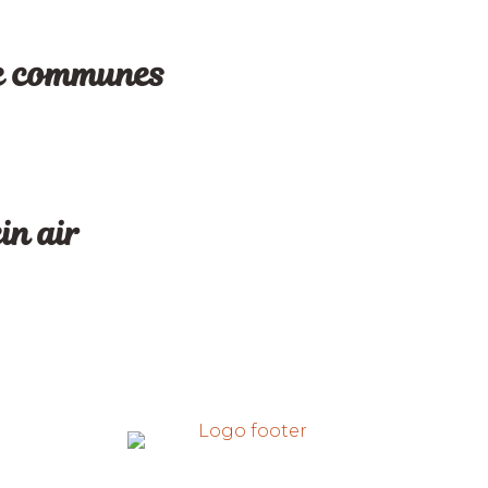
e communes
ein air