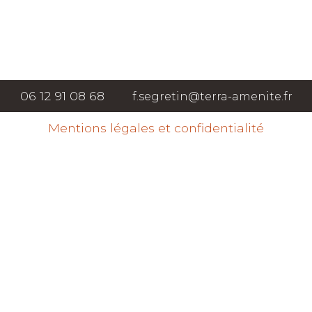
Nous contacter
Nous rejoindre sur F
06 12 91 08 68
f.segretin@terra-amenite.fr
Mentions légales et confidentialité