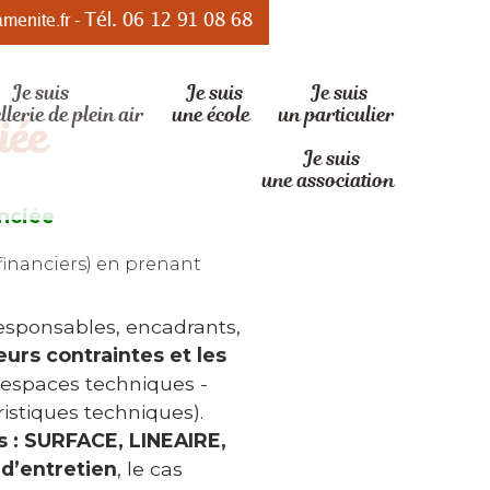
Tél. 06 12 91 08 68
amenite.fr
-
Skip
Je suis
Je suis
Je suis
to
llerie de plein air
une école
un particulier
iée
content
Je suis
une association
enciée
financiers) en prenant
esponsables, encadrants,
eurs contraintes et les
espaces techniques -
ristiques techniques).
s : SURFACE, LINEAIRE,
 d’entretien
, le cas