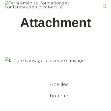
Sk
Attachment
to
co
Abeilles
butinant