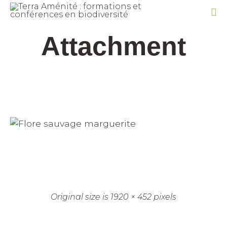
Sk
Attachment
to
co
Original size is
1920 × 452
pixels