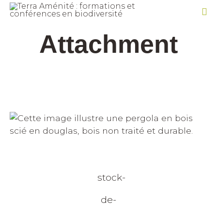
Sk
Attachment
to
co
stock-
de-