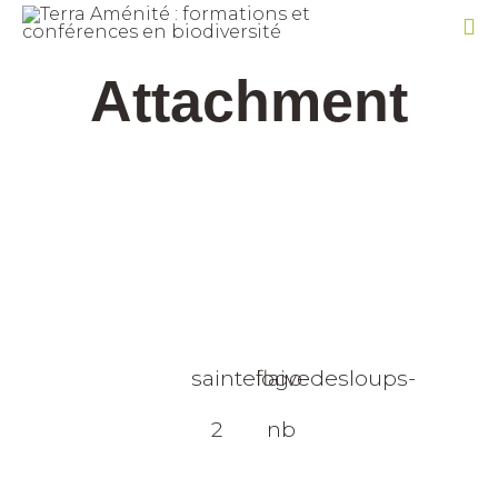
Sk
Attachment
to
co
sainteflaivedesloups-
logo-
2
nb