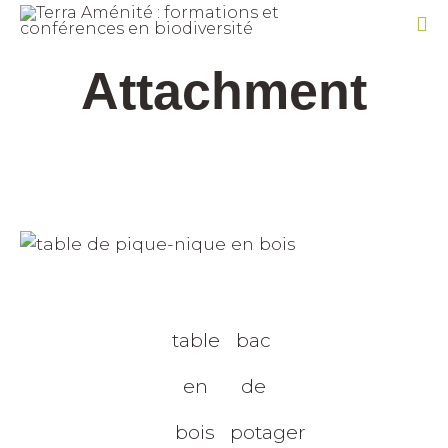
Sk
Attachment
to
co
table
bac
en
de
bois
potager